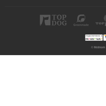
©
Motmom