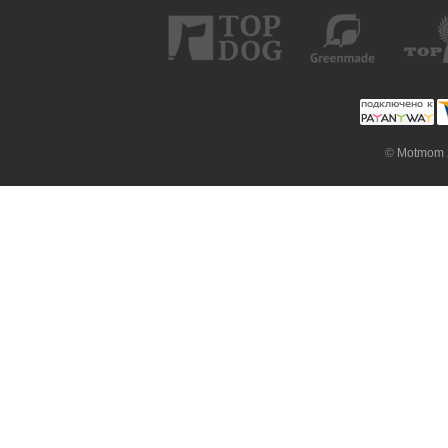
©
Motmom