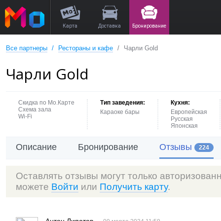
Карта
Доставка
Бронирование
Все партнеры
Рестораны и кафе
Чарли Gold
Чарли Gold
Скидка по Мо.Карте
Тип заведения:
Кухня:
Схема зала
Караоке бары
Европейская
Wi-Fi
Русская
Японская
Описание
Бронирование
Отзывы
224
Оставлять отзывы могут только авторизован
можете
Войти
или
Получить карту
.